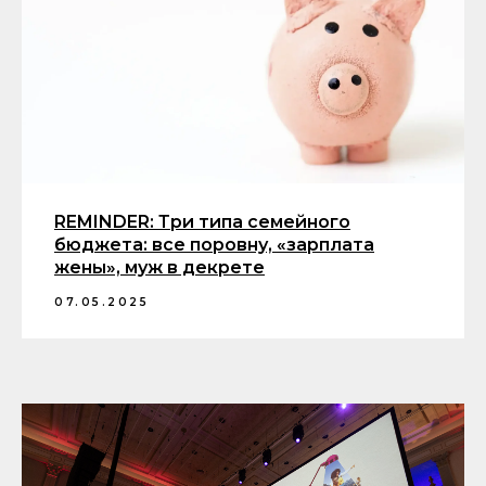
REMINDER: Три типа семейного
бюджета: все поровну, «зарплата
жены», муж в декрете
07.05.2025