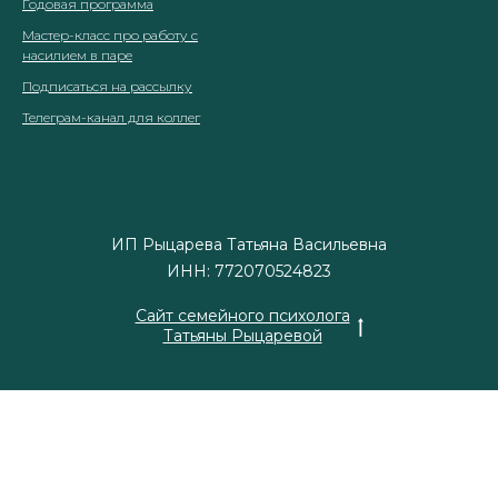
Годовая программа
Мастер-класс про работу с
насилием в паре
Подписаться на рассылку
Телеграм-канал для коллег
ИП Рыцарева Татьяна Васильевна
ИНН: 772070524823
Сайт семейного психолога
Татьяны Рыцаревой